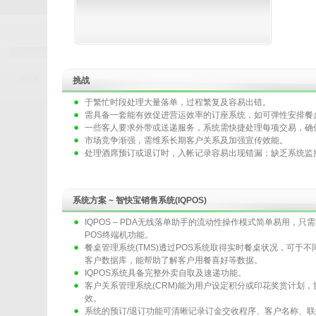
挑战
于繁忙时段处理大量落单，过程繁复及容易出错。
需具备一套能有效促进营运效率的订座系统，如可弹性安排餐
一些客人要求外带或送递服务，系统需快捷处理每项交易，确
市场竞争渐强，需维系长期客户关系及加强宣传效能。
处理酒席预订或退订时，入帐记录容易出现错漏；缺乏系统监
系统方案 ~ 智快宝销售系统(IQPOS)
IQPOS – PDA无线落单助手的流动性操作模式简单易用，
POS终端机功能。
餐桌管理系统(TMS)透过POS系统取得实时餐桌状况，可于
客户数据库，能帮助了解客户用餐喜好等数据。
IQPOS系统具备完整外卖自取及速递功能。
客户关系管理系统(CRM)能为用户设定积分或印花奖赏计划
效。
系统的预订/退订功能可清晰记录订金交收程序、客户名称、