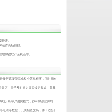
桌设定。
保运作流畅自如。
控增加盗取订金机会率。
只需轻按屏幕便能完成整个落单程序，同时拥有
不同分店、日子及时间为顾客设定餐桌，并具
，协助分析客户消费模式，亦可加强宣传功
联络电话等数据，以便翻查交易，并于适当日