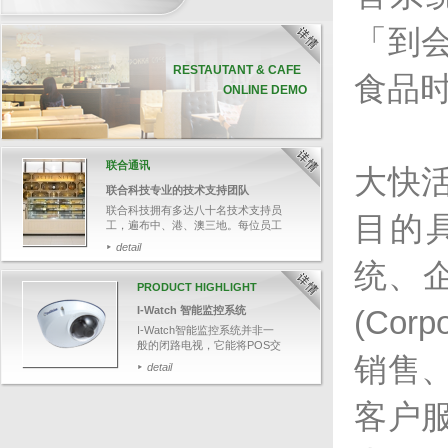
「到
RESTAUTANT & CAFE
食品
ONLINE DEMO
联合通讯
大快
联合科技专业的技术支持团队
联合科技拥有多达八十名技术支持员
目的
工，遍布中、港、澳三地。每位员工
均受专业软、硬件培训，并通过资深
detail
培训员的严格评核，确保他们有充足
统、
的技术知识，帮助客户解答各种疑
难。
PRODUCT HIGHLIGHT
今次带大家追踪其中一名技术支持人
I-Watch 智能监控系统
(Corpo
员郑先生，了解联合科技如何为客人
提供迅速和专业的技术支持服务。
I-Watch智能监控系统并非一
般的闭路电视，它能将POS交
销售
易数据与影像结合，可透过输
detail
入关键文字，如：项目名称、
整单取消、更改付款等，快速
搜寻相关交易影像，并于画面
客户
上清楚显示POS交易数据，有
效针对可疑的交易，保障业务