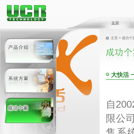
主页
>
成功个
大快活 
自
200
限公
售系