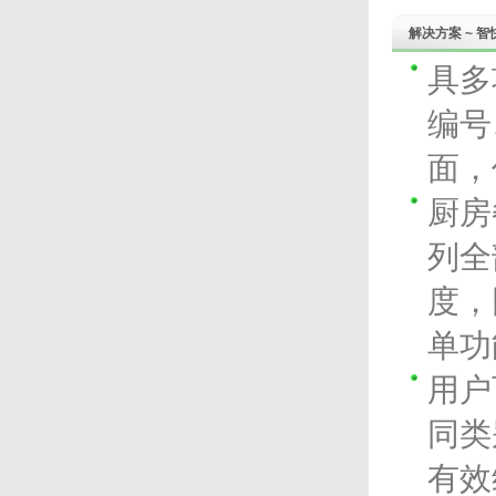
解决方案 ~ 智
具多
编号
面，
厨房
列全
度，
单功
用户
同类
有效