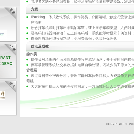
管理者欠缺业务详细数据，如停泊车辆的流量和交易概况，难以
方案
iParking
一体式收银系统，操作简易，介面清晰。触控式萤幕让
序清晰
热敏打印机即时打印出条码泊车证，证上显示车辆类型、入闸时
经条码扫瞄器阅读泊车证上的条码后，系统能即时显示车辆资料
选择性自动列印收据功能，免浪费纸张，达致环保理念
优点及成效
操作员
AURANT
操作员对清晰的介面和简易操作程序感到满意，并于短时间内接
E DEMO
停车场管理系统让交易数据由电脑自动处理，既减少员工原来的
管理层
透过每日营业报表分析，管理层能对车位数目和人力资源作更佳
司机
大大缩短司机出入闸的等候时间后，一方面减轻出入口交通拥挤
COPYRIGHT © UNI