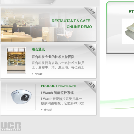
ET
联合通讯
联合科技专业的技术支持团队
联合科技拥有多达八十名技术支持员
工，遍布中、港、澳三地。每位员工
均受专业软、硬件培训，并通过资深
detail
培训员的严格评核，确保他们有充足
的技术知识，帮助客户解答各种疑
难。
PRODUCT HIGHLIGHT
今次带大家追踪其中一名技术支持人
I-Watch 智能监控系统
员郑先生，了解联合科技如何为客人
提供迅速和专业的技术支持服务。
I-Watch智能监控系统并非一
般的闭路电视，它能将POS交
易数据与影像结合，可透过输
detail
入关键文字，如：项目名称、
整单取消、更改付款等，快速
搜寻相关交易影像，并于画面
上清楚显示POS交易数据，有
效针对可疑的交易，保障业务