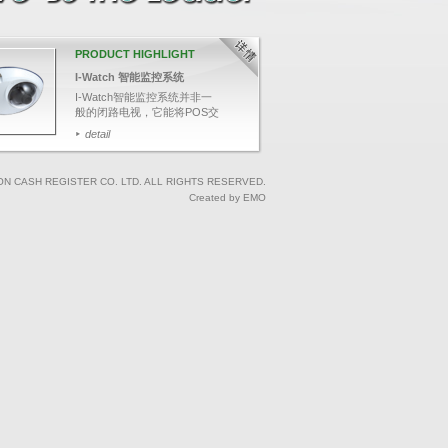
PRODUCT HIGHLIGHT
I-Watch 智能监控系统
I-Watch智能监控系统并非一
般的闭路电视，它能将POS交
易数据与影像结合，可透过输
detail
入关键文字，如：项目名称、
整单取消、更改付款等，快速
搜寻相关交易影像，并于画面
ON CASH REGISTER CO. LTD. ALL RIGHTS RESERVED.
上清楚显示POS交易数据，有
Created by EMO
效针对可疑的交易，保障业务
收益。 I-Watch智能监控系统
适用于各大小规模的酒店、会
所、零售连锁店、酒楼、餐厅
及快餐店等。