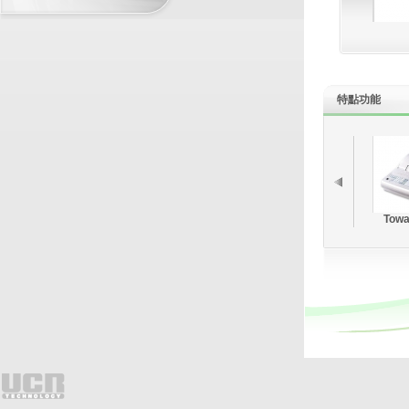
BUSINESS PARTNERS
特點
功能
Towa