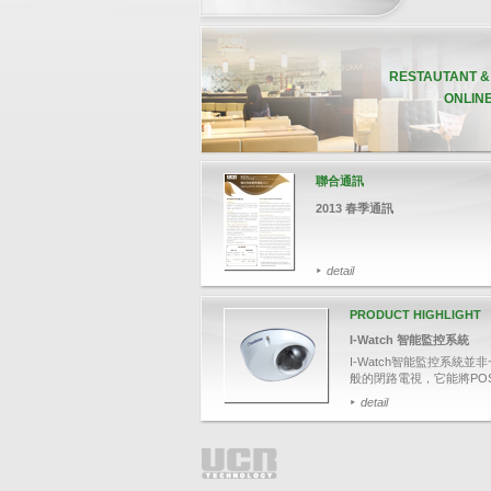
RESTAUTANT 
ONLIN
聯合通訊
2013 春季通訊
detail
PRODUCT HIGHLIGHT
I-Watch 智能監控系統
I-Watch智能監控系統並非
般的閉路電視，它能將PO
易資料與影像結合，可透
detail
入關鍵文字，如：項目名
整單取消、更改付款等，
搜尋相關交易影像，並於
上清楚顯示POS交易資料
效針對可疑的交易，保障