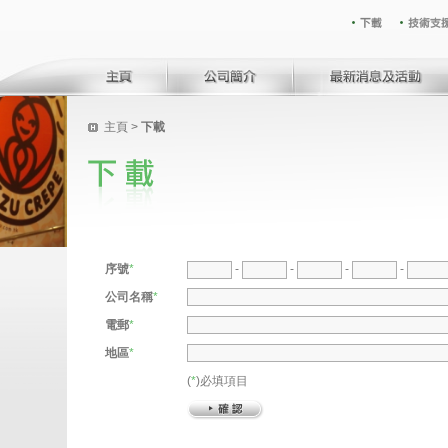
主頁
>
下載
序號
*
-
-
-
-
公司名稱
*
電郵
*
地區
*
(
*
)必填項目