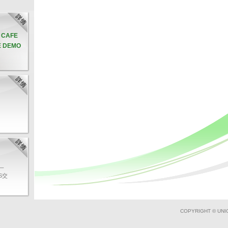
& CAFE
E DEMO
一
S交
過輸
稱、
快速
畫面
COPYRIGHT © UNI
，有
業務