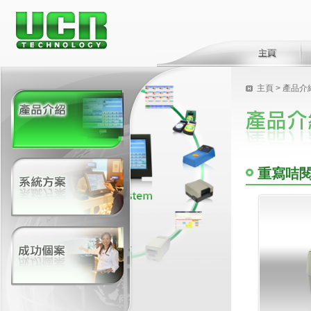
主頁
> 產品介
重寫咭