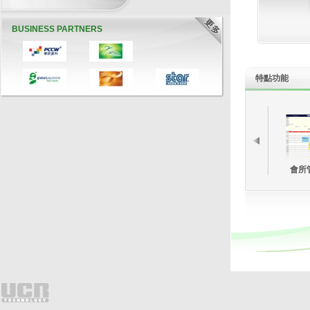
BUSINESS PARTNERS
特點
功能
CHINESE RESTAURANT
ONLINE DEMO
會所