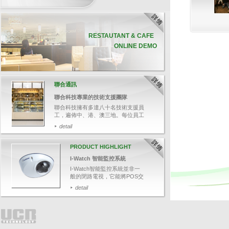
RESTAUTANT & CAFE
ONLINE DEMO
聯合通訊
聯合科技專業的技術支援團隊
聯合科技擁有多達八十名技術支援員
工，遍佈中、港、澳三地。每位員工
均受專業軟、硬件培訓，並通過資深
detail
培訓員的嚴格評核，確保他們有充足
的技術知識，幫助客戶解答各種疑
難。
PRODUCT HIGHLIGHT
今次帶大家追蹤其中一名技術支援人
I-Watch 智能監控系統
員鄭先生，了解聯合科技如何為客人
提供迅速和專業的技術支援服務。
I-Watch智能監控系統並非一
般的閉路電視，它能將POS交
易資料與影像結合，可透過輸
detail
入關鍵文字，如：項目名稱、
整單取消、更改付款等，快速
搜尋相關交易影像，並於畫面
上清楚顯示POS交易資料，有
效針對可疑的交易，保障業務