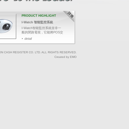
PRODUCT HIGHLIGHT
I-Watch 智能監控系統
I-Watch智能監控系統並非一
般的閉路電視，它能將POS交
易資料與影像結合，可透過輸
detail
入關鍵文字，如：項目名稱、
整單取消、更改付款等，快速
搜尋相關交易影像，並於畫面
ON CASH REGISTER CO. LTD. ALL RIGHTS RESERVED.
上清楚顯示POS交易資料，有
Created by EMO
效針對可疑的交易，保障業務
收益。 I-Watch智能監控系統
適用於各大小規模的酒店、會
所、零售連鎖店、酒樓、餐廳
及快餐店等。